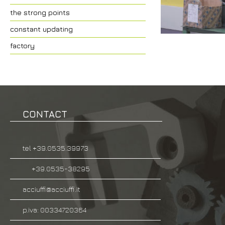
the strong points
constant updating
factory
CONTACT
tel +39.0535.39973
+39.0535-38295
acciuffi@acciuffi.it
p.iva: 00334720364