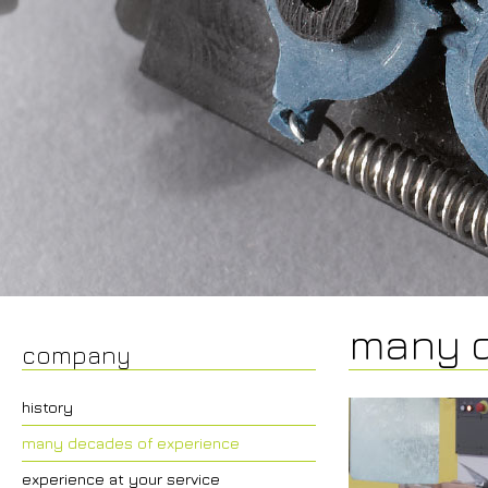
many d
company
history
many decades of experience
experience at your service