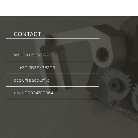
CONTACT
tel +39.0535.39973
+39.0535-38295
acciuffi@acciuffi.it
p.iva: 00334720364